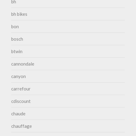
bh
bh bikes
bon
bosch
btwin
cannondale
canyon
carrefour
cdiscount
chaude
chauffage