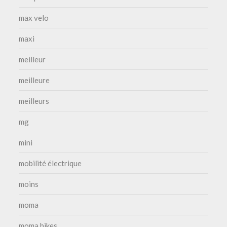
max velo
maxi
meilleur
meilleure
meilleurs
mg
mini
mobilité électrique
moins
moma
moma bikes