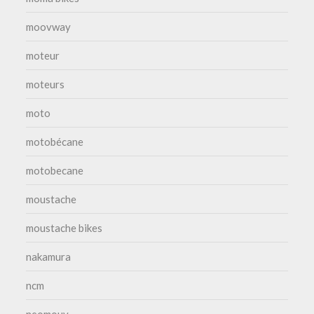
moovway
moteur
moteurs
moto
motobécane
motobecane
moustache
moustache bikes
nakamura
ncm
neomouv