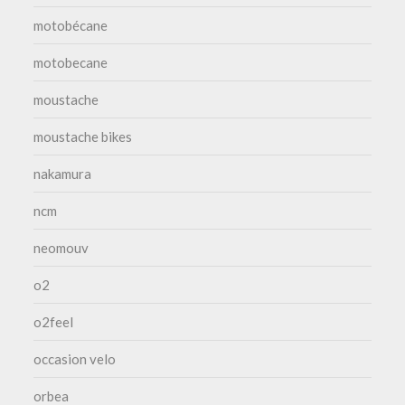
motobécane
motobecane
moustache
moustache bikes
nakamura
ncm
neomouv
o2
o2feel
occasion velo
orbea