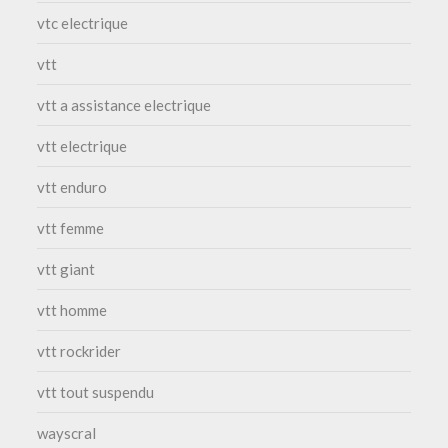
vtc electrique
vtt
vtt a assistance electrique
vtt electrique
vtt enduro
vtt femme
vtt giant
vtt homme
vtt rockrider
vtt tout suspendu
wayscral