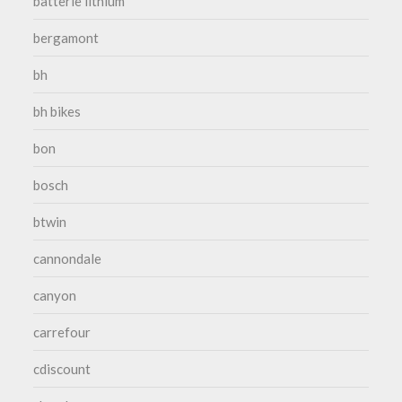
batterie lithium
bergamont
bh
bh bikes
bon
bosch
btwin
cannondale
canyon
carrefour
cdiscount