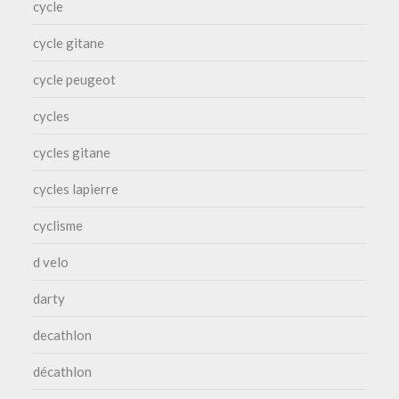
cycle
cycle gitane
cycle peugeot
cycles
cycles gitane
cycles lapierre
cyclisme
d velo
darty
decathlon
décathlon