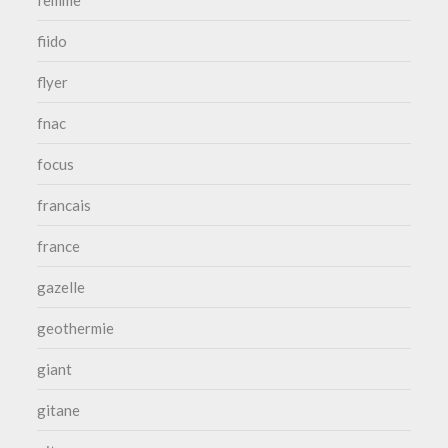
femme
fiido
flyer
fnac
focus
francais
france
gazelle
geothermie
giant
gitane