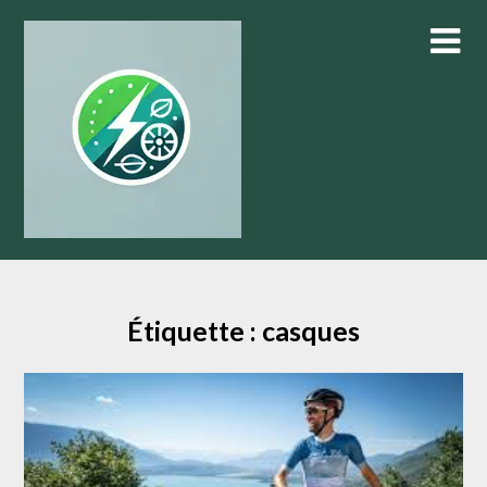
Skip
to
content
Étiquette :
casques