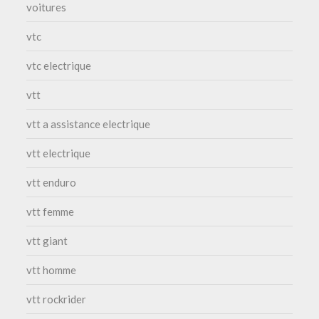
voitures
vtc
vtc electrique
vtt
vtt a assistance electrique
vtt electrique
vtt enduro
vtt femme
vtt giant
vtt homme
vtt rockrider