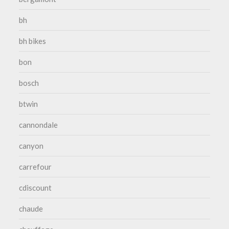
bh
bh bikes
bon
bosch
btwin
cannondale
canyon
carrefour
cdiscount
chaude