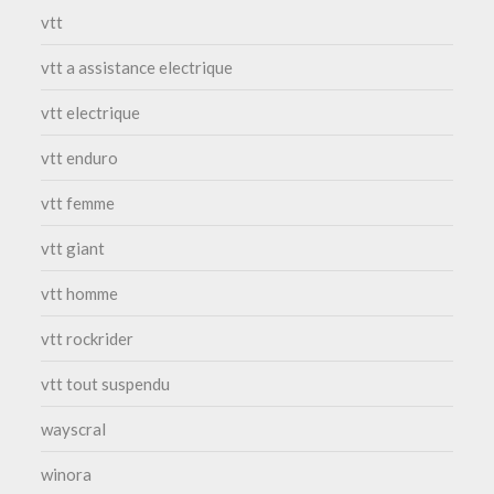
vtt
vtt a assistance electrique
vtt electrique
vtt enduro
vtt femme
vtt giant
vtt homme
vtt rockrider
vtt tout suspendu
wayscral
winora