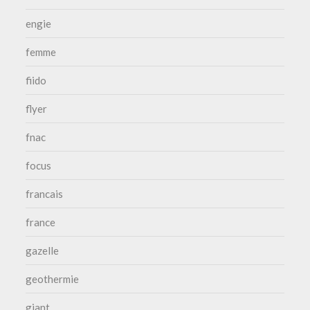
engie
femme
fiido
flyer
fnac
focus
francais
france
gazelle
geothermie
giant