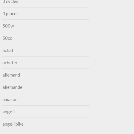
3 cycles
3 places
500w
50cc
achat
acheter
allemand
allemande
amazon
angell
angell bike